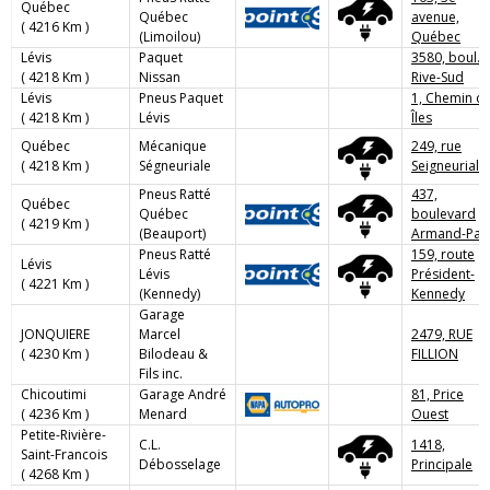
Québec
Québec
avenue,
( 4216 Km )
(Limoilou)
Québec
Lévis
Paquet
3580, boul.
( 4218 Km )
Nissan
Rive-Sud
Lévis
Pneus Paquet
1, Chemin d
( 4218 Km )
Lévis
Îles
Québec
Mécanique
249, rue
( 4218 Km )
Ségneuriale
Seigneuriale
Pneus Ratté
437,
Québec
Québec
boulevard
( 4219 Km )
(Beauport)
Armand-Pari
Pneus Ratté
159, route
Lévis
Lévis
Président-
( 4221 Km )
(Kennedy)
Kennedy
Garage
JONQUIERE
Marcel
2479, RUE
( 4230 Km )
Bilodeau &
FILLION
Fils inc.
Chicoutimi
Garage André
81, Price
( 4236 Km )
Menard
Ouest
Petite-Rivière-
C.L.
1418,
Saint-Francois
Débosselage
Principale
( 4268 Km )