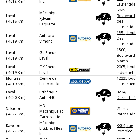
( 4018 Km )
Inc.
Laurentides
5045
Mécanique
Laval
Boulevard
Sylvain
( 4018 Km )
des
Paquette
Laurentides
1851, boul.
Laval
Autopro
Des
( 4019 Km )
Vimont
Laurentides
1500,
Laval
Go Pneus
Boulevard St
( 4019 Km )
Laval
Martin
Laval
OK Pneus
2005, boul.
( 4019 Km )
Laval
Industriel
Montréal
Centre de
12225 boul.
( 4019 Km )
l'auto Melki
Laurentien
Laval
Esthétique
3234,
( 4020 Km )
Auto 440
Desserte 44
MD
St-Isidore
21, rue
Mécanique et
( 4022 Km )
Patenaude
Carrosserie
Mécanique
Rawdon
3304, rue
E.G.L. et filles
( 4024 Km )
Romolco
Inc.