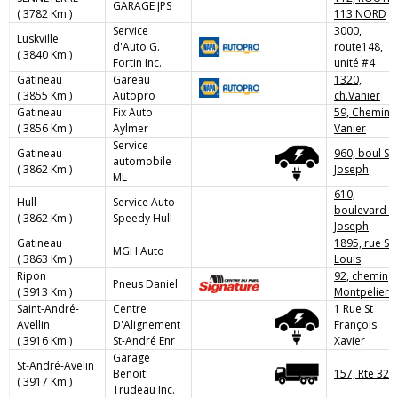
GARAGE JPS
( 3782 Km )
113 NORD
Service
3000,
Luskville
d'Auto G.
route148,
( 3840 Km )
Fortin Inc.
unité #4
Gatineau
Gareau
1320,
( 3855 Km )
Autopro
ch.Vanier
Gatineau
Fix Auto
59, Chemin
( 3856 Km )
Aylmer
Vanier
Service
Gatineau
960, boul St-
automobile
( 3862 Km )
Joseph
ML
610,
Hull
Service Auto
boulevard St
( 3862 Km )
Speedy Hull
Joseph
Gatineau
1895, rue St-
MGH Auto
( 3863 Km )
Louis
Ripon
92, chemin
Pneus Daniel
( 3913 Km )
Montpelier
Saint-André-
Centre
1 Rue St
Avellin
D'Alignement
François
( 3916 Km )
St-André Enr
Xavier
Garage
St-André-Avelin
Benoit
157, Rte 321
( 3917 Km )
Trudeau Inc.