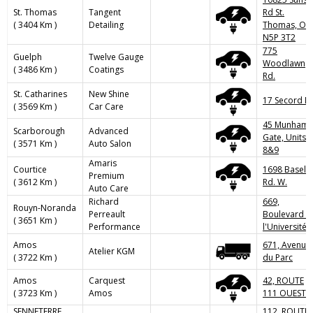
St. Thomas
Tangent
Rd St.
( 3404 Km )
Detailing
Thomas, ON
N5P 3T2
775
Guelph
Twelve Gauge
Woodlawn
( 3486 Km )
Coatings
Rd.
St. Catharines
New Shine
17 Secord Dr
( 3569 Km )
Car Care
45 Munham
Scarborough
Advanced
Gate, Units
( 3571 Km )
Auto Salon
8&9
Amaris
Courtice
1698 Baseli
Premium
( 3612 Km )
Rd. W.
Auto Care
Richard
669,
Rouyn-Noranda
Perreault
Boulevard d
( 3651 Km )
Performance
l'Université
Amos
671, Avenue
Atelier KGM
( 3722 Km )
du Parc
Amos
Carquest
42, ROUTE
( 3723 Km )
Amos
111 OUEST
SENNETERRE
112, ROUTE