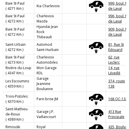
Baie St-Paul
999, boul. M
Kia Charlevoix
( 4271 Km )
de Laval
Baie St-Paul
Charlevoix
996, boul. M
( 4272 Km )
Mazda
de Laval
Hyundai Jean
Baie St-Paul
909, boul. M
Rock
( 4272 Km )
de Laval
Thibeault
Saint-Urbain
Automod
81, Rue St
( 4272 Km )
Saint-Hurbain
Édouard
Baie St-Paul
Charlevoix
62, rue
( 4273 Km )
Automobiles
Leclerc
Rivière-du-Loup
Mon Garage
14, rue
( 4347 Km )
RDL
Léveillé
Garage
Les Escoumins
374, route
Jeannine
( 4359 Km )
138
Boulianne
Trois-Pistoles
Pare-brise JM
168 QC-132
( 4370 Km )
Saint-Mathieu-
Garage J.P.
413 Rue
de-Rioux
Vaillancourt
Principale
( 4389 Km )
Rimouski
Royal
435, Boulva