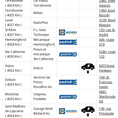
Terrebonne
OK Pneus
2985, chemi
( 4024 Km )
Terrebonne
Gascon
Terrebonne
1450, boul
Midas
( 4025 Km )
Moody
Laval
3109, Monté
EautoPlus
( 4027 Km )
Masson
St-Rémi
F.L. Auto
150, rue St-
( 4027 Km )
Technique
André
Hemmingford
Mécanique
645, route
( 4028 Km )
Hemmingford
219
Pneus et
Ste-Catherine
5280, route
mécanique
( 4030 Km )
132
Ste-Catherine
Anjou
8470 boul.
Arleco
( 4032 Km )
Parkway
Services de
194, St-
Delson
Pneus
François-
( 4033 Km )
Rousillon Inc.
Xavier
6661,
Montréal
Unipneu
Sherbrooke
( 4033 Km )
Fredette
Est
Saint-Mathieu-
Garage René
145, rue
de-Laprairie
Bédard Inc.
Principale
( 4034 Km )