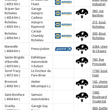
( 4053 Km )
l'Auto
Industriel
St-Jean-Sur-
Garage
380, rue
Richelieu
Autopro
Berthier
( 4054 Km )
Cadieux
Richelieu
Autopro
215, boul.
( 4055 Km )
Raymond
Richelieu
Carstar
Richelieu
300, Boul.
Chambly
( 4056 Km )
Richelieu
Richelieu
Marieville
2384, chemi
Pneus Jodoin
( 4064 Km )
St-Césaire
Sainte-Brigide-
Esthétique
780, Rue
d'Iberville
Automobile
Principale
( 4070 Km )
Y.Robert
Sorel-Tracy
Le Docteur du
1760, boul.
( 4072 Km )
Pare-Brise
Fiset
Bromont
Atelier
162, chemin
( 4092 Km )
Mécanique L.L
d'Adamsvill
1965,
Saint-Boniface
Samson
Boulevard
( 4094 Km )
Automobiles
Trudel Est
Granby
Garage Guy
969, Dufferi