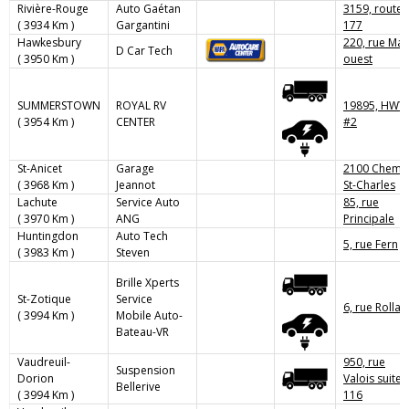
Rivière-Rouge
Auto Gaétan
3159, route
( 3934 Km )
Gargantini
177
Hawkesbury
220, rue Mai
D Car Tech
( 3950 Km )
ouest
SUMMERSTOWN
ROYAL RV
19895, HWY
( 3954 Km )
CENTER
#2
St-Anicet
Garage
2100 Chemi
( 3968 Km )
Jeannot
St-Charles
Lachute
Service Auto
85, rue
( 3970 Km )
ANG
Principale
Huntingdon
Auto Tech
5, rue Fern
( 3983 Km )
Steven
Brille Xperts
St-Zotique
Service
6, rue Rolla
( 3994 Km )
Mobile Auto-
Bateau-VR
Vaudreuil-
950, rue
Suspension
Dorion
Valois suite
Bellerive
( 3994 Km )
116