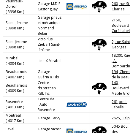
Vaudreuil-
Garage M.D.R.
260, rue St-
Dorion
Castonguay
Charles
( 3996 Km )
Garage pneus
2150,
Saint- Jérome
et mécanique
Boulevard d
( 3998 Km )
Normand
Curé Labelle
Bélair
VitroPlus
Saint-Jérome
2, rue Saint-
Ziebart Saint-
( 3998 Km )
Georges
Jérôme
18200, Rue
Mirabel
Line-X Mirabel
J.A.
( 4004 Km )
Bombardier
Beauharnois
Garage
194, Chemin
( 4007 Km )
Guérin & Fils
de la Beauc
Centre
140,
Beauharnois
d'Entretien
Boulevard d
( 4009 Km )
RBL Inc.
Maple Grov
Centre de
Rosemère
261,boul.
l'Auto
( 4013 Km )
Labelle
Rosemère
Montréal
Garage Tarvy
2625, Halpe
( 4017 Km )
5045 Boul.
Laval
Garage Victor
des