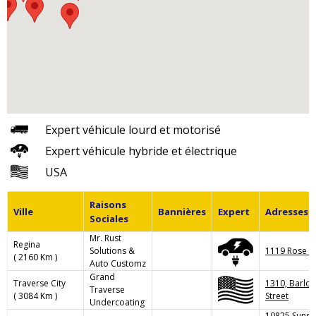
Expert véhicule lourd et motorisé
Expert véhicule hybride et électrique
USA
Raisons
Ville
Bannières
Expert
Adresses
Sociales
Mr. Rust
Regina
Solutions &
1119 Rose St
( 2160 Km )
Auto Customz
Grand
Traverse City
1310, Barlo
Traverse
( 3084 Km )
Street
Undercoating
10825 Sunse