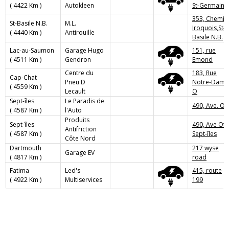
( 4422 Km )
Autokleen
St-Germain
353, Chemin
St-Basile N.B.
M.L.
Iroquois,St-
( 4440 Km )
Antirouille
Basile N.B.
Lac-au-Saumon
Garage Hugo
151, rue
( 4511 Km )
Gendron
Emond
Centre du
183, Rue
Cap-Chat
Pneu D
Notre-Dame
( 4559 Km )
Lecault
O
Sept-îles
Le Paradis de
490, Ave. Oti
( 4587 Km )
l'Auto
Produits
Sept-îles
490, Ave Oti
Antifriction
( 4587 Km )
Sept-îles
Côte Nord
Dartmouth
217 wyse
Garage EV
( 4817 Km )
road
Fatima
Led's
415, route
( 4922 Km )
Multiservices
199