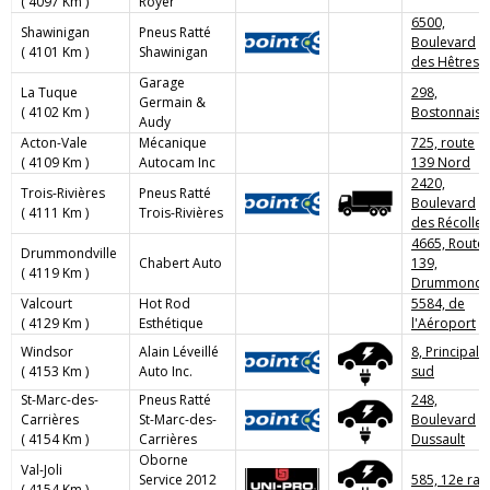
( 4097 Km )
Royer
6500,
Shawinigan
Pneus Ratté
Boulevard
( 4101 Km )
Shawinigan
des Hêtres
Garage
La Tuque
298,
Germain &
( 4102 Km )
Bostonnais
Audy
Acton-Vale
Mécanique
725, route
( 4109 Km )
Autocam Inc
139 Nord
2420,
Trois-Rivières
Pneus Ratté
Boulevard
( 4111 Km )
Trois-Rivières
des Récollet
4665, Route
Drummondville
Chabert Auto
139,
( 4119 Km )
Drummond
Valcourt
Hot Rod
5584, de
( 4129 Km )
Esthétique
l'Aéroport
Windsor
Alain Léveillé
8, Principale
( 4153 Km )
Auto Inc.
sud
St-Marc-des-
Pneus Ratté
248,
Carrières
St-Marc-des-
Boulevard
( 4154 Km )
Carrières
Dussault
Oborne
Val-Joli
Service 2012
585, 12e ran
( 4154 Km )