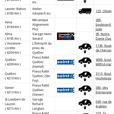
Inc.
Laurier-Station
Atelier
125, Olivier
( 4185 Km )
Génytech Inc.
Mécanique
995,
Alma
Alignement
boulevard St
( 4194 Km )
Plus
Jude
Alma
Garage Henri
95, Notre-
( 4195 Km )
Simard
Dame Ouest
L'Ancienne-
L'Entrepôt du
1745, Route
Lorette
pneu de
de l'Aéropor
( 4204 Km )
Québec
Pneus Ratté
Québec
4065, boul.
Québec
( 4209 Km )
Wilfrid-Hame
(Hamel)
Pneus Ratté
Québec
3115, Boul.
Québec (Ste-
( 4210 Km )
Hochelaga
Foy)
Pneus Ratté
Vanier
385, des
Québec
( 4213 Km )
Entrepreneu
(Vanier)
St-Lambert de
Garage
590, rue des
Lauzon
Richard
érables
( 4215 Km )
Langlais
Pneus Ratté
103, 3e