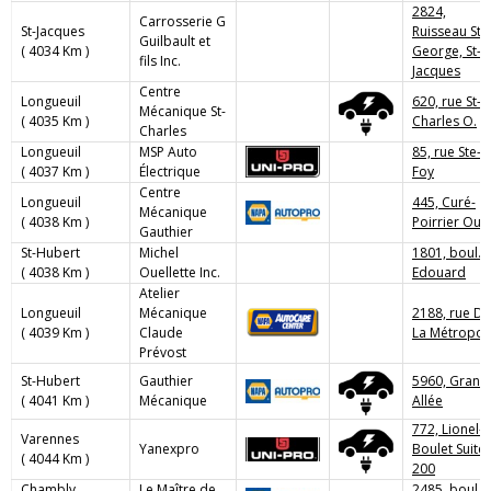
2824,
Carrosserie G
St-Jacques
Ruisseau St-
Guilbault et
( 4034 Km )
George, St-
fils Inc.
Jacques
Centre
Longueuil
620, rue St-
Mécanique St-
( 4035 Km )
Charles O.
Charles
Longueuil
MSP Auto
85, rue Ste-
( 4037 Km )
Électrique
Foy
Centre
Longueuil
445, Curé-
Mécanique
( 4038 Km )
Poirrier Oue
Gauthier
St-Hubert
Michel
1801, boul.
( 4038 Km )
Ouellette Inc.
Edouard
Atelier
Longueuil
Mécanique
2188, rue De
( 4039 Km )
Claude
La Métropol
Prévost
St-Hubert
Gauthier
5960, Grand
( 4041 Km )
Mécanique
Allée
772, Lionel-
Varennes
Yanexpro
Boulet Suite
( 4044 Km )
200
Chambly
Le Maître de
2485, boul.