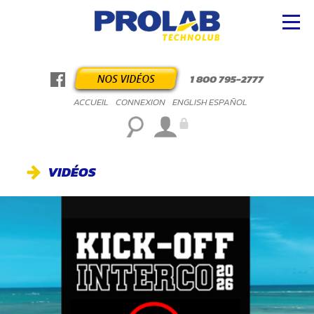
1 800 795-2777
ACCUEIL
CONNEXION
ENGLISH
ESPAÑOL
VIDÉOS